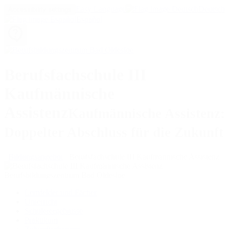
Easy Language
Deutsch
Accessibility settings
Español
Berufsfachschule III
Kaufmännische
Assistenz
Kaufmännische Assistenz:
Doppelter Abschluss für die Zukunft
Bildungsangebot
Berufsfachschule III Kaufmännische Assistenz
Lernfelder und Fächer
Unterricht
Schülerergebnisse
Praktikum