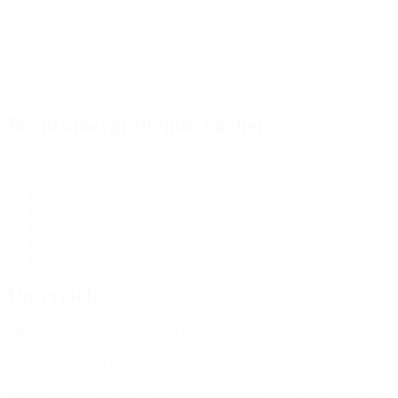
(nur KAI)
Kommunikation mit Geschäftspartnern (Kunden, Lieferanten
etc.) in Englisch
Alltägliche und betriebliche Gesprächssituationen in Spanisch
gestalten (nur KAF)
Vierwöchiges kaufmännisches Praktikum (siehe unten).
Berufsübergreifende Fächer:
Deutsch/Kommunikation
Mathematik
Wirtschaft/Politik
Religion/Philosophie.
Sport
Unterricht
Der Unterricht an unserer Berufsschule ist vielfältig, praxisnah und
zukunftsorientiert. Ein zentraler Bestandteil des Unterrichts ist die
wöchentliche praktische Arbeit und Ausbildung im Lernbüro, wobei