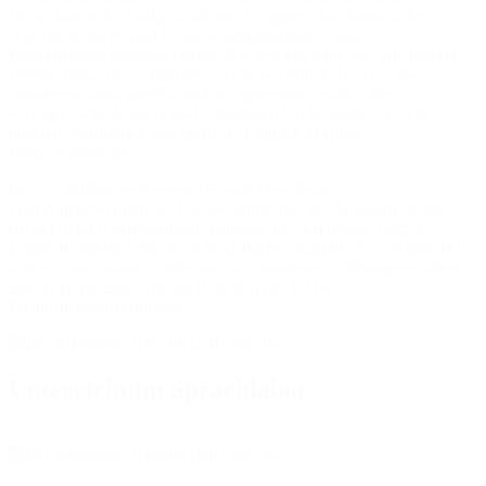
Du realitätsnah - häufig in kleinen Gruppen - kaufmännische
Abläufe trainierst und Deine Kommunikations- und
Entscheidungsfähigkeit stärkst. Wir arbeiten dabei in einer fiktiven
Übungsfirma, der „Oldesloer Getränke GmbH“ (OGG), und
simulieren damit projekt- und belegorientiert realistische
wirtschaftliche Abläufe und Situationen.Du bekommst also in
unserem Lernbüro einen „echten“ Einblick in einen
Wirtschaftsbetrieb.
Im Sprachlabor verbesserst Du außerdem deine
Fremdsprachkenntnisse. Du bekommst hier die Möglichkeit, mit
(fiktiven) Geschäftspartnern, Kunden oder Lieferanten etc. in
Englisch und/oder Spanisch betriebliche Situationen zu besprechen
– sei es „face-to-face“ oder auch in simulierten Telefongesprächen.
Eine perfekte Basis für das Bestehen des KMK-
Fremdsprachenzertifikats.
Unterricht im Sprachlabor