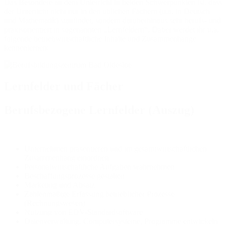
Das Besondere an dem Unterricht in beiden Schwerpunkten ist, dass
der Unterricht nicht nur in den üblichen Fächern (u.a. in Deutsch
und Mathematik) stattfindet, sondern darüberhinaus sehr berufs- und
praxisorientiert in sogenannten „Lernfeldern“. Dabei werdet ihr u.a.
folgende betriebwirtschaftliche Inhalte und Zusammenhänge
kennenlernen:
Lernfelder und Fächer
Berufsbezogene Lernfelder (Auszug)
Unternehmen präsentieren und im gesamtwirtschaftlichen
Zusammenhang einordnen
Personalwirtschaftliche Aufgaben wahrnehmen
Beschaffungsprozesse gestalten
Marketing und Absatz
Zahlenmäßige Erfassung betrieblicher Prozesse
(Rechnungswesen)
Nutzung von EDV-Standardsoftware
Datenverwaltung, Computersysteme, Programme entwickeln