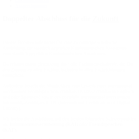
Zukunftschancen
Ansprechpartner
Doppelter Abschluss für die
Zukunft
Unsere Berufsschule bietet Dir eine zweijährige schulische
Ausbildung zur staatlich geprüften Kaufmännischen Assistentin /
zum staatlich geprüften Kaufmännischen Assistenten.
Du erhältst damit gleichzeitig die volle Fachhochschulreife, die Dir
den Zugang zu allen Fachhochschulen in allen Fachrichtungen
ermöglicht.
Außerdem besteht die Möglichkeit zum Erwerb eines international
anerkannten Fremdsprachenzertifikats (KMK-Zertifikat in Englisch
und/oder Spanisch) sowie des ebenfalls international anerkannten
Informatik-Zertifikats ICDL (International Certification of Digital
Literacy).
Wir bieten die Ausbildung mit den beiden folgenden Schwerpunkten
an:
Informationsverarbeitung (KAI)
oder
Fremdsprachen
(KAF).