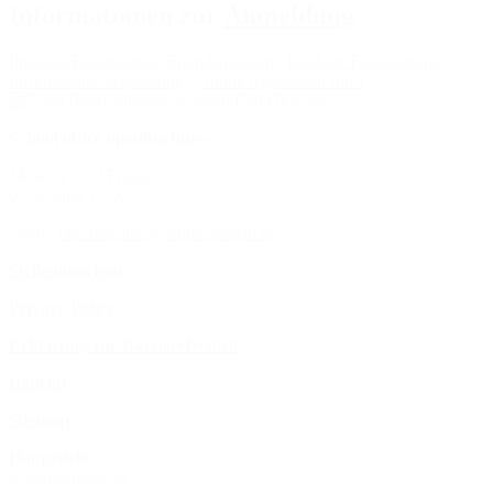
Informationen zur
Anmeldung
Infoblatt Fachrichtung Fremdsprachen
Infoblatt Fachrichtung
Informationsverarbeitung
Online registration form
School office opening times
Monday until Friday:
07:30 until 15:00
Email:
bbz-oldesloe@schule.landsh.de
Stellenangebote
Privacy Policy
Erklärung zur Barrierefreiheit
Imprint
Sitemap
Hauptstelle
Schanzenbarg 2a