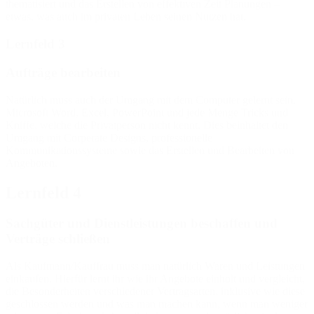
thematisiert und das Erstellen von effektiven Zeit Planungen –
etwas, was auch im privaten Leben seinen Nutzen hat.
Lernfeld 3
Aufträge bearbeiten
Natürlich muss auch der Umgang mit dem Computer gelernt sein.
Microsoft Word, Excel, PowerPoint und jede Menge Tricks und
Kniffe, welche die Privatperson nicht kennt. Dies beinhaltet den
Umgang mit Corperate Designs, professionelle
Kommunikationssysteme sowie das Erstellen und Bearbeiten von
Angeboten.
Lernfeld 4
Sachgüter und Dienstleistungen beschaffen und
Verträge schließen
Als Kaufmann/Kauffrau muss man natürlich Waren und Leistungen
einkaufen. Hierfür lernt ihr wie ihr Angebote einholt und vergleicht,
die Besonderheiten verschiedener Vertragsarten, inklusive wie diese
geschlossen werden und was man machen kann, wenn man weniger