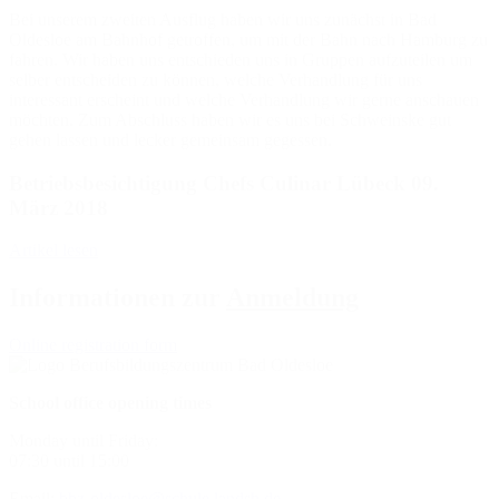
Bei unserem zweiten Ausflug haben wir uns zunächst in Bad
Oldesloe am Bahnhof getroffen, um mit der Bahn nach Hamburg zu
fahren. Wir haben uns entschieden uns in Gruppen aufzuteilen um
selber entscheiden zu können, welche Verhandlung für uns
interessant erscheint und welche Verhandlung wir gerne anschauen
möchten. Zum Abschluss haben wir es uns bei Schweinske gut
gehen lassen und lecker gemeinsam gegessen.
Betriebsbesichtigung Chefs Culinar Lübeck 09.
März 2018
Artikel lesen
Informationen zur
Anmeldung
Online registration form
School office opening times
Monday until Friday:
07:30 until 15:00
Email:
bbz-oldesloe@schule.landsh.de