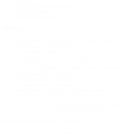
Lernfelder
Kurzbeschreibung der Lernfelder
Wahlqualifikationen
Besondere Aktionen
Weil du...
...Kreativität entfalten kannst:
Du hast die Möglichkeit,
kreative Projekte zu gestalten.
...Vielseitigkeit erlebst:
In diesem Beruf arbeitest du in
verschiedenen Bereichen, von der Verwaltung über das
Marketing bis hin zur Kundenbetreuung.
... in unterschiedlichen Unternehmen tätig sein kannst:
Egal ob in großen Konzernen, kleinen Start-ups oder
gemeinnützigen Organisationen
... Zukunftssichere Perspektiven hast:
Der Bedarf an gut
ausgebildeten Fachkräften im Büromanagement bleibt
konstant hoch, was dir stabile Jobchancen bietet.
Entscheide dich für eine Ausbildung im Büromanagement und starte
deine Karriere mit vielversprechenden Möglichkeiten!
Deine Lehrkräfte freuen sich schon auf