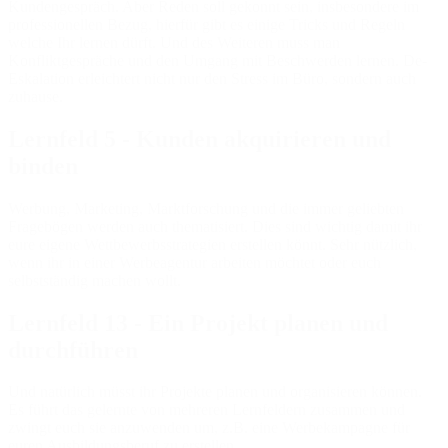
Kundengespräch. Aber Reden soll gekonnt sein, insbesondere im
professionellen Bezug, hierfür gibt es einige Tricks und Regeln
welche Ihr lernen dürft. Und des Weiteren muss man
Konfliktgespräche und den Umgang mit Beschwerden lernen. De-
Eskalation erleichtert nicht nur den Stress im Büro, sondern auch
zuhause.
Lernfeld 5 - Kunden akquirieren und
binden
Werbung, Marketing, Marktforschung und die immer geliebten
Fragebögen werden auch thematisiert. Dies sind wichtig damit ihr
eure eigene Wettbewerbsstrategien erstellen könnt. Sehr nützlich,
wenn ihr in einer Werbeagentur arbeiten möchtet oder euch
selbstständig machen wollt.
Lernfeld 13 - Ein Projekt planen und
durchführen
Und natürlich müsst ihr Projekte planen und organisieren können.
Es führt das gelernte von mehreren Lernfeldern zusammen und
zwingt euch sie anzuwenden um, z.B. eine Werbekampagne für
euren Ausbildungsberuf zu erstellen.