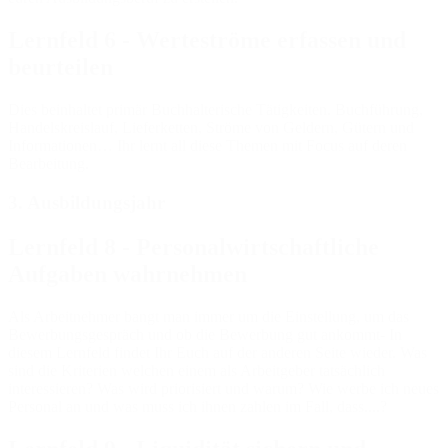
Lernfeld 6 - Werteströme erfassen und
beurteilen
Dies beinhaltet primär Buchhalterische Tätigkeiten. Buchführung,
Handelskreislauf, Lieferketten, Ströme von Geldern, Gütern und
Informationen… Ihr lernt all diese Themen mit Focus auf deren
Bearbeitung.
3. Ausbildungsjahr
Lernfeld 8 - Personalwirtschaftliche
Aufgaben wahrnehmen
Als Arbeitnehmer bangt man immer um die Einstellung, um das
Bewerbungsgespräch und ob die Bewerbung gut ankommt- In
diesem Lernfeld findet Ihr Euch auf der anderen Seite wieder. Was
sind die Kriterien welchen einem als Arbeitgeber tatsächlich
interessieren? Was wird priorisiert und warum? Wie werbe ich neues
Personal an und was muss ich ihnen zahlen im Fall, dass....?