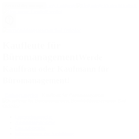
Easy Language
Deutsch
Accessibility settings
Español
Kaufleute für
Büromanagement
Werde
Kauffrau oder Kaufmann für
Büromanagement!
Bildungsangebot
Kaufleute für Büromanagement
Unterrichtsprojekte
Ausbildungsbetriebe
Einsatzbereiche
Informationen zur Ausbildung