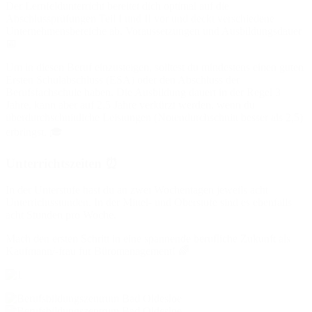
Der Lernfeldunterricht bereitet dich optimal auf die
Abschlussprüfungen Teil I und II vor und deckt verschiedene
Unternehmensbereiche ab. Voraussetzungen und Ausbildungsdauer
📅
Um in diesen Beruf einzusteigen, solltest du mindestens einen guten
Ersten Schulabschluss (ESA) oder den Abschluss der
Berufsfachschule haben. Die Ausbildung dauert in der Regel 3
Jahre, kann aber auf 2,5 Jahre verkürzt werden, wenn du
überdurchschnittliche Leistungen (Notendurchschnitt besser als 2,5)
erbringst. 🎓
Unterrichtszeiten ⏰
In der Unterstufe hast du an zwei Wochentagen jeweils acht
Unterrichtsstunden. In der Mittel- und Oberstufe sind es ebenfalls
acht Stunden pro Woche.
Mach den ersten Schritt in eine spannende berufliche Zukunft als
Kaufmann/-frau für Büromanagement! 🌈