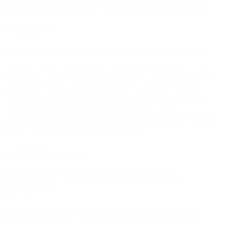
oder etwas Falsches als bestellt bekommt, und natürlich wie das
ganze bezahlt wird. Auch die Lagerverwaltung wird thematisiert.
Lernfeld 12
Veranstaltungen und Geschäftsreisen organisieren
Der Titel ist sehr selbsterklärend und da dieses Thema gern in der
Abschlussprüfung Teil 1 dran kommt, wir es am BBZ Bad Oldesloe
bereits in der Unterstufe unterrichtet. In werdet lernen, wie ihr
Geschäftsveranstaltungen und Dienstreisen plant, durchführt und
abrechnen könnt. In einer großen Lernsituation werden
Hotelvergleiche, Reisekosten, Tagesordnungen, Rahmenprogramme
und alles was zum Thema Reiseplanung gehört erarbeitet. Auch das
Buchen, Versteuern und Zahlen wird erlernt.
2. Ausbildungsjahr
Lernfeld 7 - Gesprächssituationen
gestalten
Wie jeder weiß, müssen die Büroarbeitskräfte häufig reden. Mit
Kollegen, in Meetings, während einem Vortrag oder in einem