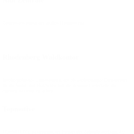
Aldi Zentrale
Zentralverwaltung der großen Handelskette
Rhodenberg Waldkontor
Inhabergeführtes Unternehmen, das als unabhängiger Dienstleister
für die Wald- und Holzwirtschaft die gesamte Lieferkette mit
eigenen Ressourcen sichert.
Topmotive
TOPMOTIVE ist strategischer Partner der Zukunftswerkstatt 4.0,