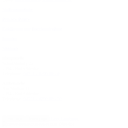
Stellenangebote
Privacy Policy
Erklärung zur Barrierefreiheit
Imprint
Sitemap
Hauptstelle
Schanzenbarg 2a
23843 Bad Oldesloe
Telephone:
04531 - 4200 60 - 0
Außenstelle
Am Stadion 11
23843 Bad Oldesloe
Telephone:
04531 - 4200 60 - 50
Easy Language
Print page
Share page