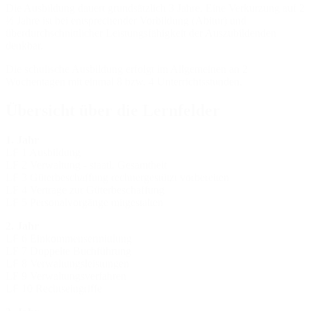
Die Ausbildung dauert grundsätzlich 3 Jahre. Eine Verkürzung auf 2
½ Jahre ist bei entsprechender Vorbildung (Abitur) und
überdurchschnittlicher Leistungsfähigkeit der Auszubildenden
denkbar.
Die schulische Ausbildung erfolgt im Allgemeinen an 2
Wochentagen mit einmal 8 bzw. 4 Unterrichtsstunden.
Übersicht über die Lernfelder
1. Jahr
LF 1 Ausbildung
LF 2 Verwaltung - staatl. Gesamtheit
LF 3 Güterbeschaffung rechnergestützt vorbereiten
LF 4 Verträge zur Güterbeschaffung
LF 5 Personalvorgänge mitgestalten
2. Jahr
LF 6 Einkommensermittlung
LF 7 Doppelte Buchführung
LF 8 Verwaltungsleistungen
LF 9 Verwaltungsverfahren
LF 10 Rechtseingriffe