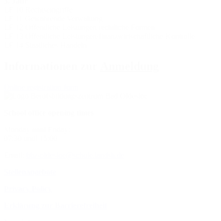
3. Jahr
LF 10 Rechtseingriffe
LF 11 Gewährende Verwaltung
LF 12 Öffentliche Leistungen/rechtliche Formen
LF 13 Öffentliche Leistungen/finanzwirtschaftliche Kontrolle
LF 14 Staatliches Handeln
Informationen zur
Anmeldung
Online registration form
School office opening times
Monday until Friday:
07:30 until 15:00
Email:
bbz-oldesloe@schule.landsh.de
Stellenangebote
Privacy Policy
Erklärung zur Barrierefreiheit