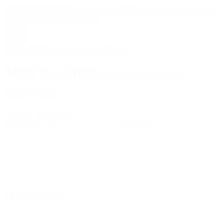
Easy Language
Deutsch
Accessibility settings
Español
MINT-Point
Basteln, forschen,
knobeln...
Schule
MINT-Point
MINT-Point