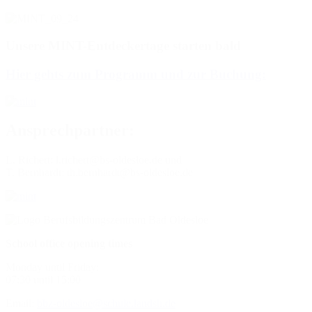
Unsere MINT-Entdeckertage starten bald
Hier gehts zum Programm und zur Buchung:
Ansprechpartner:
L. Richert: l.richert@bs-oldesloe.de und
T. Bernhardt: th.bernhardt@bs-oldesloe.de
School office opening times
Monday until Friday:
07:30 until 15:00
Email:
bbz-oldesloe@schule.landsh.de