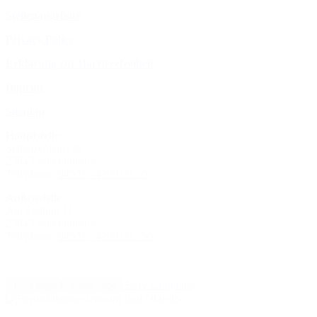
Stellenangebote
Privacy Policy
Erklärung zur Barrierefreiheit
Imprint
Sitemap
Hauptstelle
Schanzenbarg 2a
23843 Bad Oldesloe
Telephone:
04531 - 4200 60 - 0
Außenstelle
Am Stadion 11
23843 Bad Oldesloe
Telephone:
04531 - 4200 60 - 50
Easy Language
Print page
Share page