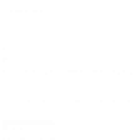
„Wir haben Abitur!“
01.07.2026
Mit einer stimmungsvollen Entlassungsfeier verabschiedete das Beru
Familien, Freunden und Lehrkräften feierten sie den erfolgreichen A
Read the entire article
Feierliche Entlassungsfeier am BBZ Bad Oldesloe: ein gelungener
30.06.2026
(erh) Mit einem feierlichen Akt hat das Berufsbildungszentrum (BBZ)
Versorgung, der Kaufmännische Assistenz sowie der Pflegeassistenz ve
Read the entire article
Show 4 of 454 more news
School office opening times