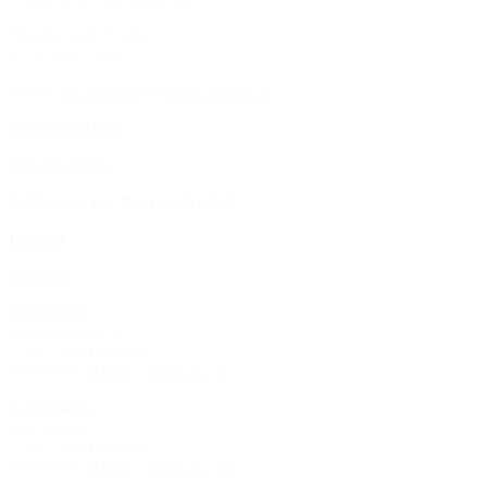
Monday until Friday:
07:30 until 15:00
Email:
bbz-oldesloe@schule.landsh.de
Stellenangebote
Privacy Policy
Erklärung zur Barrierefreiheit
Imprint
Sitemap
Hauptstelle
Schanzenbarg 2a
23843 Bad Oldesloe
Telephone:
04531 - 4200 60 - 0
Außenstelle
Am Stadion 11
23843 Bad Oldesloe
Telephone:
04531 - 4200 60 - 50