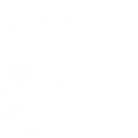
Zur Website der Kreishandwerkerschaft
School office opening times
Monday until Friday:
07:30 until 15:00
Email:
bbz-oldesloe@schule.landsh.de
Stellenangebote
Privacy Policy
Erklärung zur Barrierefreiheit
Imprint
Sitemap
Hauptstelle
Schanzenbarg 2a
23843 Bad Oldesloe
Telephone:
04531 - 4200 60 - 0