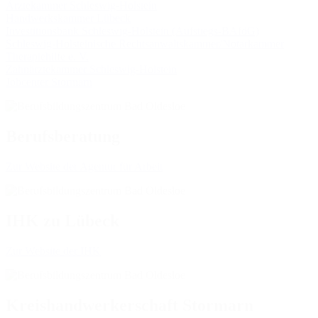
Ärztekammer Schleswig-Holstein
Handwerkskammer Lübeck
Investitionsbank Schleswig-Holstein (Aufstiegs-BAföG)
Schleswig-Holsteinische Rechtsanwaltskammer/Notarkammer
Therapiehilfe e. V.
Zahnärztekammer Schleswig-Holstein
Jobcenter Stormarn
Berufsberatung
Zur Website der Agentur für Arbeit
IHK zu Lübeck
Zur Website der IHK
Kreishandwerkerschaft Stormarn