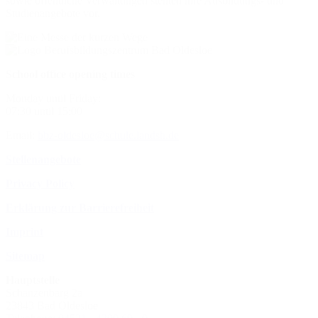
sowie öffentliche Verwaltungen stellten ihre Ausbildungs- und
Studienangebote vor.
School office opening times
Monday until Friday:
07:30 until 15:00
Email:
bbz-oldesloe@schule.landsh.de
Stellenangebote
Privacy Policy
Erklärung zur Barrierefreiheit
Imprint
Sitemap
Hauptstelle
Schanzenbarg 2a
23843 Bad Oldesloe