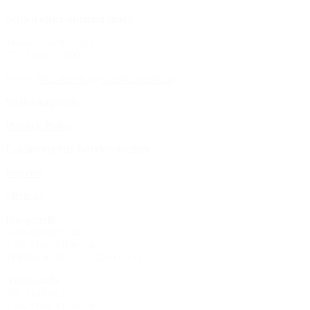
School office opening times
Monday until Friday:
07:30 until 15:00
Email:
bbz-oldesloe@schule.landsh.de
Stellenangebote
Privacy Policy
Erklärung zur Barrierefreiheit
Imprint
Sitemap
Hauptstelle
Schanzenbarg 2a
23843 Bad Oldesloe
Telephone:
04531 - 4200 60 - 0
Außenstelle
Am Stadion 11
23843 Bad Oldesloe