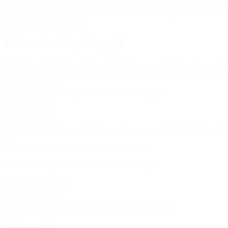
Ausbildung
. Träger der Praxisintegrierten Ausbildung finden hier bei
Der Sozialpädagogische Beirat hat auf seiner Sitzung vom 25.05.201
Ausbildungsempfehlung
Beirat Sozialpädagogik
Der Beirat Sozialpädagogik wurde 2014 gegründet. Er ist ein gemein
Schüler/-innen. Gemeinsam wird in mindestens zwei Sitzungen jährlic
Sozialpädagogik
.
Und die Tagesordnung der letzten drei Sitzungen
Tagesordnung 1
Tagesordnung 2
Tagesordnung 3
und die
Tagesordnung der nächsten Sitzung
. am 25.03.2026. Eine An
Horarios de apertura de la oficina del colegio
Lunes hasta Viernes:
07:30 hasta 15:00
Correo electrónico:
bbz-oldesloe@schule.landsh.de
Stellenangebote