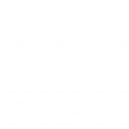
der Praxiszeiten gelegt sind. Danach findet die praktische Ausbildung
In allen Praktika arbeiten wir sehr eng mit den Praktikumseinrichtu
Bei Interesse können Sie im zweijährigen Bildungsgang durch Zusatz
Im dreijährigen Bildungsgang kann zusätzlich der Mittlere Schulabs
Der berufliche Abschluss befähigt zum beruflichen Einsatz als zusätz
Weiterqualifizierung zur Erzieherin/zum Erzieher an einer Fachschule 
erfolgen.
Nach Abschluss des zweijährigen Bildungsganges und Erreichen der
Schulbewerbung
Sozialpädagogische Assistentinnen/Sozialpädagogisch
Mehr Informationen
Sozialpädagogische Assistentinnen/Sozialpädagogische