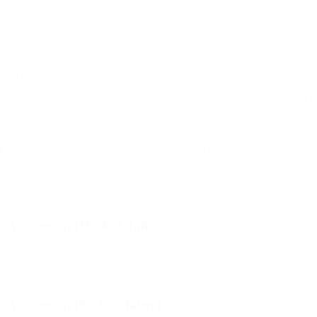
 in der Regel an zwei Tagen in der Woche statt. Weiterhin führen wir int
ngen zusammen.
unterricht in Mathematik und zusätzlichen Prüfungen in Mathematik un
chluss erworben werden.
liche Betreuungskraft in sozialpädagogischen Einrichtungen wie z. B. 
für Sozialpädagogik, z. B. am Berufsbildungszentrum Bad Oldesloe (Daue
 Fachhochschulreife kann ein Studium an allen Fachhochschulen in d
e Assistenten (MSA, 2 Jahre)
 Assistenten (ESA, 3 Jahre)