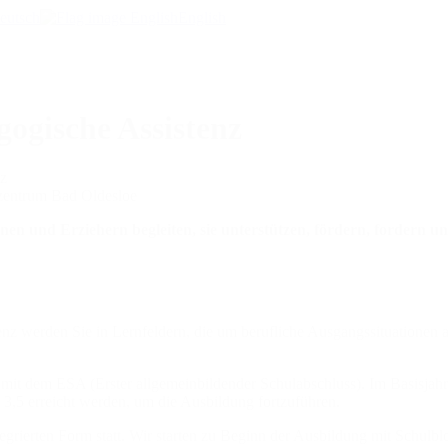
eutsch
English
gogische Assistenz
nz
en und Erziehern begleiten, sie unterstützen, fördern, fordern u
enz werden Sie in Lernfeldern, die um berufliche Ausgangssituationen a
en mit dem ESA (Erster allgemeinbildender Schulabschluss). Im Basisja
 3,5 erreicht werden, um die Ausbildung fortzuführen.
egrierten Form statt. Wir starten zu Beginn der Ausbildung mit Schul