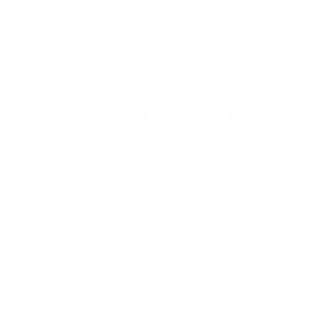
eressante Projekte in Kindertagesstätten durch.
d Englisch die komplette Fachhochschulreife erreichen.
Kindertagesstätten. Aufbauend auf diese Berufsausbildung kann eine
r: verkürzt zwei Jahre, regulär drei Jahre, in Teilzeit 3,5 Jahre),
er Bundesrepublik Deutschland aufgenommen werden.