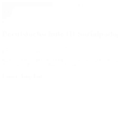
Llenguaje fácil
D
Configuración de accesibilidad
Berufsfachschule III Sozialpäda
Bildungsangebot
Berufsfachschule III Sozialpädagogische Assiste
Kinder und Jugendliche bis 14 Jahren gemeinsam mit Erzieherinn
Assistenten (SPA) sind vielfältig im Einsatz.
Unser Angebot
In der Ausbildung zur staatlich geprüften Sozialpädagogischen Assist
zum Berufsalltag.
Das Bassisjahr ist der Start in die SPA-Ausbildung für Schüler/-inn
statt. Am Ende des Basisjahres muss mindestens der Durchschnitt von
Unsere Erstausbildung mit Voraussetzung MSA findet in der praxisint