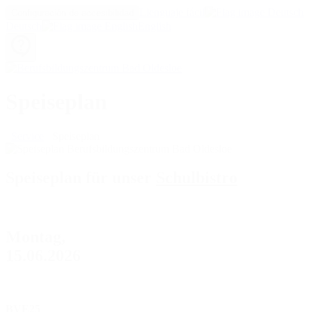
Llenguaje fácil
Configuración de accesibilidad
Deutsch
English
Speiseplan
Service
Speiseplan
Speiseplan für unser
Schulbistro
Montag,
15.06.2026
BVE25