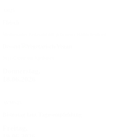
AH25
Fleisch
Mediterraner Pastasalat mit gebratener Hähnchenbrust
Dessert
Skyr-Creme mit Aprikosen
Donnerstag,
18.06.2026
AVMS25
Bistrotag laut Tagesempfehlung
Freitag,
19.06.2026