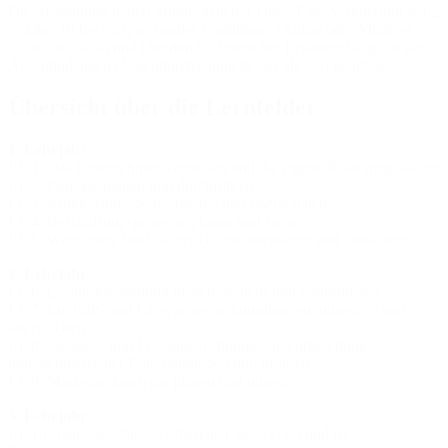
Die Ausbildung dauert grundsätzlich 3 Jahre. Eine Verkürzung auf 2
½ Jahre ist bei entsprechender Vorbildung (Abitur oder Mittlerer
Schulabschluss) und überdurchschnittlicher Leistungsfähigkeit der
Auszubildenden (Notendurchschnitt besser als 2,5) denkbar.
Übersicht über die Lernfelder
1. Lehrjahr
LF 1: Das Unternehmen vorstellen und die eigene Rolle mitgestalten
LF 2: Projekte planen und durchführen
LF 3: Kundenaufträge bearbeiten und überwachen
LF 4: Beschaffungsprozesse planen und steuern
LF 5: Wertströme buchhalterisch dokumentieren und auswerten
2. Lehrjahr
LF 6: Leistungserstellung planen, steuern und kontrollieren
LF 7: Logistik- und Lagerprozesse koordinieren, umsetzen und
überwachen
LF 8: : Kosten- und Leistungsrechnung zur Vorbereitung
unternehmerischer Entscheidungen durchführen
LF 9: Marketingkonzepte planen und umsetzen
3. Lehrjahr
LF 10: Jahresabschluss vorbereiten, auswerten und für