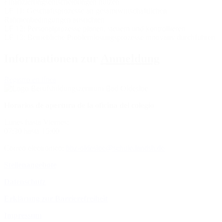
Finanzierungsentscheidungen nutzen
LF 11: Geschäftsprozesse an gesamtwirtschaftlichen
Rahmenbedingungen ausrichten
LF 12: Personalprozesse planen, steuern und kontrollieren
LF 13: Betriebliche Problemlösungsprozesse innovativ durchführen
Informationen zur
Anmeldung
Registro en línea
Horarios de apertura de la oficina del colegio
Lunes hasta Viernes:
07:30 hasta 15:00
Correo electrónico:
bbz-oldesloe@schule.landsh.de
Stellenangebote
Datenschutz
Erklärung zur Barrierefreiheit
Impressum