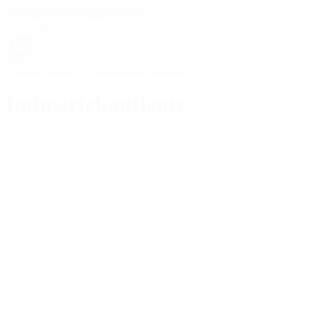
Llenguaje fácil
Configuración de accesibilidad
Deutsch
English
Industriekaufleute
Bildungsangebot
Industriekaufleute
Industriekaufleute sind mit kaufmännisch-verwaltenden und
organisatorischen Aufgaben in Betrieben verschiedener
Wirtschaftszweige betraut. Eine breite kaufmännische
Fachkompetenz und eine sichere Handhabung moderner
Kommunikationstechniken sind hierfür unerlässlich. Durch eine
intensive Zusammenarbeit zwischen der Schule und den
Ausbildungsbetrieben wird die Grundlage dafür geschaffen, diese
Kompetenzen sicher zu erlangen.
Als schulische Vorbildung verlangen die Ausbildungsbetriebe
mindestens den Mittleren Schulabschluss.