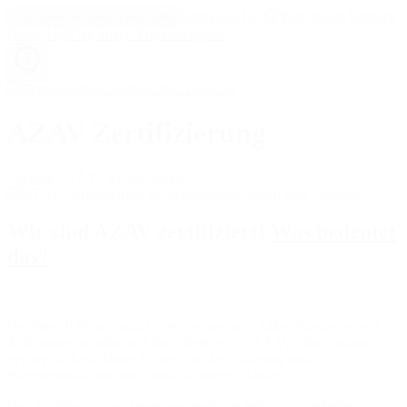
Llenguaje fácil
Configuración de accesibilidad
Deutsch
English
AZAV Zertifizierung
Schule
AZAV Zertifizierung
Wir sind AZAV zertifiziert!
Was bedeutet
das?
Der Begriff klingt zunächst etwas sperrig: „Akkreditierungs- und
Zulassungsverordnung Arbeitsförderung – AZAV“ aber dahinter
verbirgt sich ein klares System zur Zertifizierung und
Weiterentwicklung von Qualität unserer Schule.
Das Zertifikat ist uns bereits erstmalig im Jahr 2013 verliehen