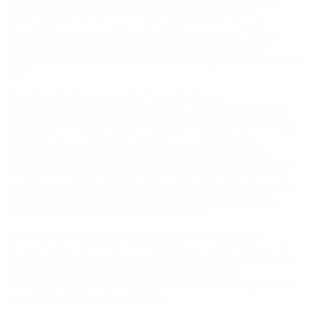
worden und im Jahre 2023 zuletzt erneuert. Wesentliche
Bestandteile des Verfahrens werden natürlich laufend angewandt.
So auch im vergangenen Jahr, als wieder sogenannte „Interne
Audits“ durchgeführt wurden - Befragungen durch speziell
geschultes Personal, ob bestimmte Anforderungen erreicht worden
sind.
Grundlage der „Internen Audits“ - und damit des
Qualitätsentwicklungssystems insgesamt – ist die kontinuierliche
Arbeit mit „Zielvereinbarungen“, die an der Beruflichen Schule in
Bad Oldesloe seit vielen Jahren geleistet wird. Hierbei verabredet
die Schulleitung mit den Mitarbeiterinnen und Mitarbeitern
Zielvorgaben, die anschließend von den Kolleginnen und Kollegen
im Rahmen der gesteckten Verantwortungsbereiche selbstständig
erreicht werden sollen. Gelegentlich müssen dabei Standards neuen
Gegebenheiten angepasst werden, wozu das einvernehmliche
Gespräch mit den Betroffenen unerlässlich ist.
Der Qualitätskreislauf wird dadurch geschlossen, dass die
Auswertung von Umfragen bei Schülerinnen und Schülern sowie
Betrieben durch die sogenannten LeOniE Fragebögen (Lehrkräfte-
Onlinedienst-interne-Evaluation) des IQSH durch die
Abteilungsleitungen begleitet wird und Schlussfolgerungen in die
neuen Zielvereinbarungen einfließen.