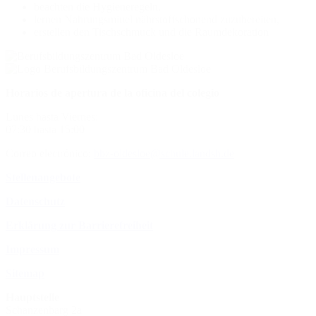
beachten die Hygieneregeln,
lernen Nahrungsmittel nährstoffschonend zuzubereiten,
erstellen den Tischschmuck und die Raumdekoration
Horarios de apertura de la oficina del colegio
Lunes hasta Viernes:
07:30 hasta 15:00
Correo electrónico:
bbz-oldesloe@schule.landsh.de
Stellenangebote
Datenschutz
Erklärung zur Barrierefreiheit
Impressum
Sitemap
Hauptstelle
Schanzenbarg 2a