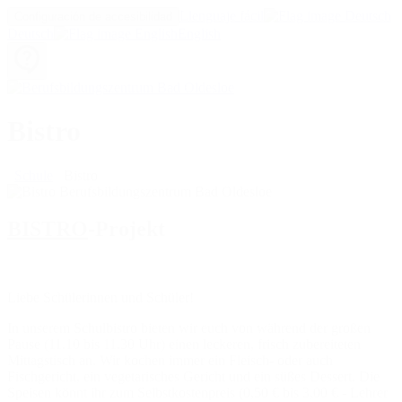
Llenguaje fácil
Configuración de accesibilidad
Deutsch
English
Bistro
Schule
Bistro
BISTRO
-Projekt
Liebe Schülerinnen und Schüler!
In unserem Schulbistro bieten wir euch von während der großen
Pause (11.10 bis 11.30 Uhr) einen leckeren, frisch zubereiteten
Mittagstisch an. Wir kochen immer ein Fleisch- oder auch
Fischgericht, ein vegetarisches Gericht und ein süßes Dessert. Die
Speisen könnt ihr zum Selbstkostenpreis (0,50 € bis 3,00 € - Lehrer