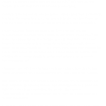
zahlen 1 € mehr) kaufen und bei uns im BISTRO oder an den
Stehtischen vor dem BISTRO-Bereich verzehren.
Zusätzlich bieten wir an wechselnden Tagen einen Snack (Waffeln,
Kuchen, Pizzabrötchen o.ä.) an, den wir in der zweiten Pause im
Untergeschoss der Schule (rechts neben dem Kiosk) verkaufen.
Unser Angebot findet ihr täglich ab 9.00 Uhr auf den im
Schulgebäude angebrachten Tafeln. In der ersten Pause (9.25 bis
9.40 Uhr) könnt ihr an den Stehtischen vor dem BISTRO Euer
Wunschessen vorbestellen, wenn ihr sichergehen wollt, dass es
später nicht ausverkauft ist… Wir reservieren dann eine Portion für
Euch. Hier könnt ihr übrigens auch Essenswünsche äußern. Wir
erfüllen diese, wenn möglich, gerne und nehmen sie in unsere
Speiseplanung auf.
Übrigens, das BISTRO befindet sich im Erdgeschoss der Schule,
direkt gegenüber des Eingangsbereiches, links durch die Glastür.
Wir starten so bald wie möglich nach Beginn des Schuljahres mit
dem Angebot, in unseren Praxis- und Prüfungswochen muss das
BISTRO aber leider ausfallen. Ihr werdet über unsere
Angebotstafeln im Schulgebäude sowie über die Homepage der
Schule informiert.
Eure BISTRO-Klassen und die Lehrkräfte Frau Lenz, Frau Holst