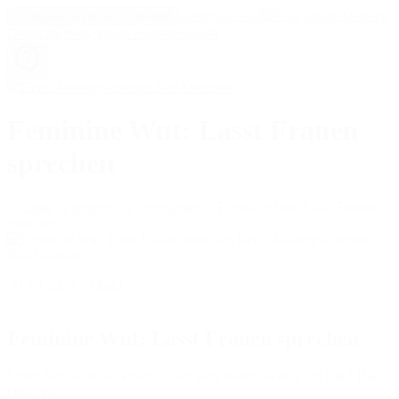
Llenguaje fácil
Configuración de accesibilidad
Deutsch
English
Feminine Wut: Lasst Frauen
sprechen
Schule
Pressearchiv
meldungen
Feminine Wut: Lasst Frauen
sprechen
21.03.2026
Markt
Feminine Wut: Lasst Frauen sprechen
Erster Schülerinnen-Poetry-Slam zum Weltfrauentag am BBZ Bad
Oldesloe