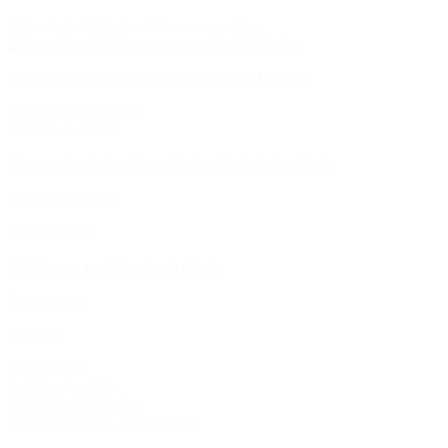
Horarios de apertura de la oficina del colegio
Lunes hasta Viernes:
07:30 hasta 15:00
Correo electrónico:
bbz-oldesloe@schule.landsh.de
Stellenangebote
Datenschutz
Erklärung zur Barrierefreiheit
Impressum
Sitemap
Hauptstelle
Schanzenbarg 2a
23843 Bad Oldesloe
Teléfono:
04531 - 4200 60 - 0