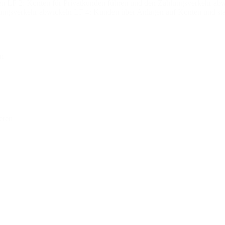
lten LF 2: Konten für Privatkunden führen und den Zahlungsverkehr ab
ngsverkehr abwickeln LF 4: Kunden über Anlagen auf Konten und staat
en
eren