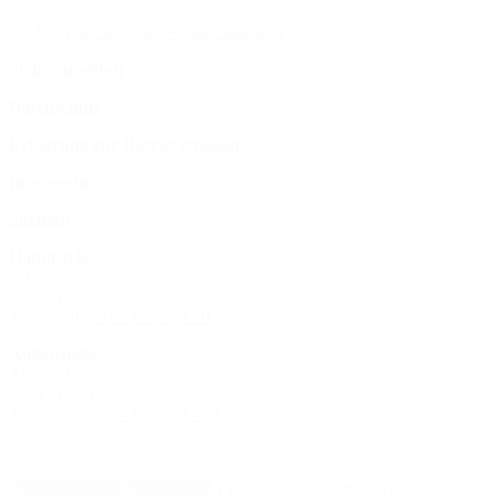
E-Mail:
bbz-oldesloe@schule.landsh.de
Stellenangebote
Datenschutz
Erklärung zur Barrierefreiheit
Impressum
Sitemap
Hauptstelle
Schanzenbarg 2a
23843 Bad Oldesloe
Telefon:
04531 - 4200 60 - 0
Außenstelle
Am Stadion 11
23843 Bad Oldesloe
Telefon:
04531 - 4200 60 - 50
Leichte Sprache
Seite drucken
Seite teilen