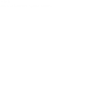
wickeln
lich gefördertes Sparen beraten