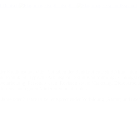
Deutsch
English
Español
der Kreditinstitute tätig. Aufgaben der Bankkaufleute sind Akquisiti
 und Produkten. Typische Arbeitsgebiete sind Kontoführung, Zahlungsv
verarbeitung, Personalwesen, Revision sowie Marketing. Diese Arbeitsg
estens einen guten Mittleren Schulabschluss.
Jahre oder 2 Jahre ist bei entsprechender Vorbildung (Abitur) und übe