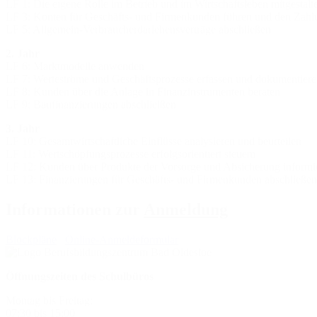
LF 1: Die eigene Rolle im Betrieb und im Wirtschaftsleben mitgesta
LF 3: Konten für Geschäfts- und Firmenkunden führen und den Zahlu
LF 5: Allgemein-Verbraucherdarlehensverträge abschließen
2. Jahr
LF 6: Marktmodelle anwenden
LF 7: Werteströme und Geschäftsprozesse erfassen und dokumentier
LF 8: Kunden über die Anlage in Finanzinstrumenten beraten
LF 9: Baufinanzierungen abschlielßen
3. Jahr
LF 10: Gesamtwirtschaftliche Einflüsse analysieren und beurteilen
LF 11: Wertschöpfungsprozesse erfolgsorientiert steuem
LF 12: Kunden über Produkte der Vorsorge und Absicherung informi
LF 13: Finanzierungen für Geschäfts- und Firmenkunden abschließen
Informationen zur
Anmeldung
Blockpläne
Online-Anmeldeformular
Öffnungszeiten des Schulbüros
Montag bis Freitag:
07:30 bis 15:00