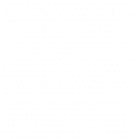
Besucher eine Vielfalt an Angeboten: von Bildern und Fotos über
interaktive Länderquiz bis hin zu persönlichen Erzählungen von
Mitschülerinnen und Mitschülern, sodass Herkunft, Traditionen und
Alltagskultur nicht nur erklärt, sondern unmittelbar erfahrbar
wurden. Ergänzt wurden die analogen Ausstellungen durch digitale
Eindrücke in Form eines virtuellen 360-Grad Rundgangs per VR-
Brille. Die Gäste konnten in ausgewählte europäische Städte wie
Paris, Dublin oder Brüssel eintauchen und diese virtuell erkunden.
Ein Moment, in dem Europa wirklich greifbar wurde. Kulinarisch
wurde der Tag ebenso zum Erlebnis: Landestypische Speisen luden
zum Probieren ein und sorgten für einen regen Austausch. In einem
der Räume stand Georgien im Mittelpunkt: Schülerinnen und
Schüler führten dort einen traditionellen Tanz vor, begleitet von
landestypischer Musik; dieser Auftritt zog viele Zuschauer an. Auch
die Partnerschule Escola Secundária de Padre Benjamim Salgado
aus Joane/Portugal war mit einer eigenen Präsentation vertreten —
ein sichtbares Zeichen der internationalen Vernetzung des BBZ.
Die Atmosphäre war geprägt von Engagement und Interesse:
Lernende erläuterten ihre Präsentationen mit sichtbarer
Begeisterung, Besucherinnen und Besucher stellten Fragen und
sammelten fleißig Stempel auf ihren Rallye-Karten. „Diese starke
Beteiligung hat den Schulkulturtag zu etwas ganz Besonderem
gemacht“, so Lea Knocke, Lehrkraft am BBZ und Mitglied des
Europateams und ergänzte: „Besonders stolz bin ich darauf, dass der