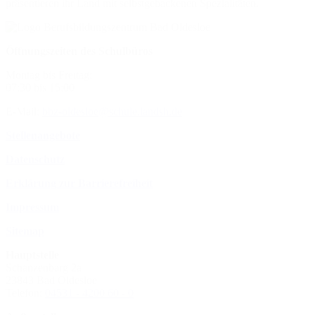
präsentieren ihr Land mit selbstgebackenen Spezialitäten.
Öffnungszeiten des Schulbüros
Montag bis Freitag:
07:30 bis 15:00
E-Mail:
bbz-oldesloe@schule.landsh.de
Stellenangebote
Datenschutz
Erklärung zur Barrierefreiheit
Impressum
Sitemap
Hauptstelle
Schanzenbarg 2a
23843 Bad Oldesloe
Telefon:
04531 - 4200 60 - 0