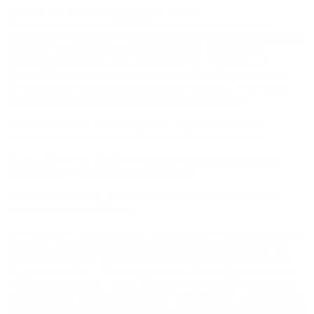
(erh) Am 26. Juni 2026 verwandelte sich das
Berufsbildungszentrum (BBZ) Bad Oldesloe in einen bunten
Schauplatz verschiedener Kulturen. Aus dem ursprünglich geplanten
Europatag wurde ein offener Schulkulturtag, sodass neben
europäischen Ländern auch außereuropäische Nationen wie
Somalia, Jemen, Syrien und Afghanistan diesen Tag bereicherten.
Die Schule bot einen lebendigen Ort für Austausch, Präsentation
und gemeinsames Entdecken weit über Europa hinaus.
Foto: BBZOD Großes Engagement: Schüler
präsentieren ihre Länder in teilweise traditioneller Kleidung.
Foto: BBZOD Besucher/-innen hinterlassen ihre
Handabdrücke und malen Nationalflaggen.
Foto: BBZOD An der Spanienstation gab es
leckere (jugendfreie) Sangría.
In Form eines Rallyerundgangs durchliefen die Besucherinnen und
Besucher – ausgestattet mit einer Stempelkarte – die Räume, in
denen Teilnehmende ihre Herkunftsländer mit Begeisterung und
Hingabe vorstellten. „Ich bin einfach nur überwältigt von unserem
ersten Schulkulturtag“, so das Resümee von Claudia Schecker als
verantwortliche Abteilungsleiterin dieser großartigen Veranstaltung.
An den einzelnen Länderstationen erwartete die Besucherinnen und