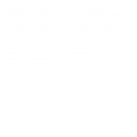
gesamte Tag gemeinsam mit unseren Schülerinnen und Schülern im
Europateam geplant wurde.“ Am Ende des Rundgangs
symbolisierte eine große Europaflagge die gemeinsame Aktion. Alle
Anwesenden hinterließen Handabdrücke auf dem Stoff, der
anschließend von Schülerinnen und Schülern mit selbstgemalten
Nationalflaggen umrahmt wurde. Die Flagge wird künftig dauerhaft
in der Schule aufgehängt und soll als sichtbares Zeichen der
gelebten Vielfalt und Solidarität dienen. Das BBZ Bad Oldesloe
kann auf einen gelungenen Tag zurückblicken – ein Tag, der
Nationalitäten sichtbar machte, Begegnungen ermöglichte und die
Schulgemeinschaft in ihrer Vielfalt bestärkte. Die dauerhaft
aufgehängte Europaflagge wird die Erinnerung an diesen
interkulturellen Tag im Schulalltag lebendig halten.
Foto: BBZOD Georgien mit traditionellen
Gewändern, Tänzen und Gerichten
Foto: BBZOD Suhaib Mohamed Abdala erklärt die
Lebensweise in Somalia.
Foto: BBZOD Ukraine, Kasachstan und Belarus
präsentieren sich gemeinsam.
oto: BBZOD Zum IT- Praktikum am BBZ in Bad
Oldesloe: Anthony Lopez und Hélder Mendes aus Joane/ Portugal