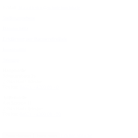
E-Mail:
bbz-oldesloe@schule.landsh.de
Stellenangebote
Datenschutz
Erklärung zur Barrierefreiheit
Impressum
Sitemap
Hauptstelle
Schanzenbarg 2a
23843 Bad Oldesloe
Telefon:
04531 - 4200 60 - 0
Außenstelle
Am Stadion 11
23843 Bad Oldesloe
Telefon:
04531 - 4200 60 - 50
Leichte Sprache
Seite drucken
Seite teilen