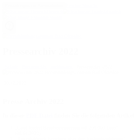
Leichte Sprache
Einstellungen zur Barrierefreiheit
Deutsch
English
Español
Pressearchiv 2022
Schule
Pressearchiv
meldungen
Pressearchiv 2022
30.12.2022
Presse Archiv 2022
In dieser
PDF Datei
finden Sie die folgenden Artikel
„Land fördert Berufsorientierung mit 200 000 Euro“
(08.01.2022)
„Auszubildende berichten über ihre Auslandserfahrung“