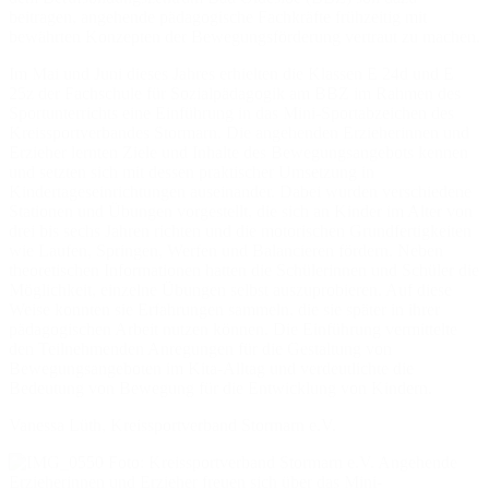
beitragen, angehende pädagogische Fachkräfte frühzeitig mit
bewährten Konzepten der Bewegungsförderung vertraut zu machen.
Im Mai und Juni dieses Jahres erhielten die Klassen E 24d und E
25z der Fachschule für Sozialpädagogik am BBZ im Rahmen des
Sportunterrichts eine Einführung in das Mini-Sportabzeichen des
Kreissportverbandes Stormarn. Die angehenden Erzieherinnen und
Erzieher lernten Ziele und Inhalte des Bewegungsangebots kennen
und setzten sich mit dessen praktischer Umsetzung in
Kindertageseinrichtungen auseinander. Dabei wurden verschiedene
Stationen und Übungen vorgestellt, die sich an Kinder im Alter von
drei bis sechs Jahren richten und die motorischen Grundfertigkeiten
wie Laufen, Springen, Werfen und Balancieren fördern. Neben
theoretischen Informationen hatten die Schülerinnen und Schüler die
Möglichkeit, einzelne Übungen selbst auszuprobieren. Auf diese
Weise konnten sie Erfahrungen sammeln, die sie später in ihrer
pädagogischen Arbeit nutzen können. Die Einführung vermittelte
den Teilnehmenden Anregungen für die Gestaltung von
Bewegungsangeboten im Kita-Alltag und verdeutlichte die
Bedeutung von Bewegung für die Entwicklung von Kindern.
Vanessa Lüth, Kreissportverband Stormarn e.V.
Foto: Kreissportverband Stormarn e.V. Angehende
Erzieherinnen und Erzieher freuen sich über das Mini-