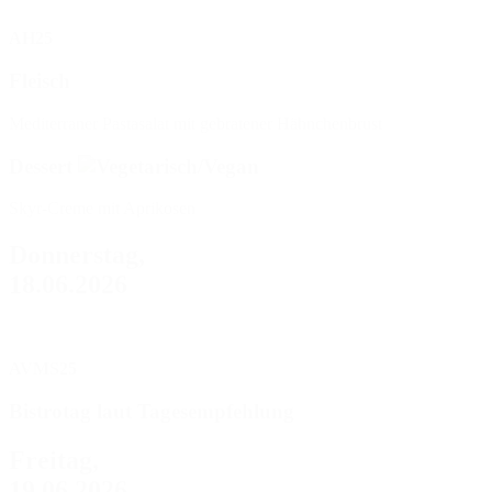
AH25
Fleisch
Mediterraner Pastasalat mit gebratener Hähnchenbrust
Dessert
Skyr-Creme mit Aprikosen
Donnerstag,
18.06.2026
AVMS25
Bistrotag laut Tagesempfehlung
Freitag,
19.06.2026