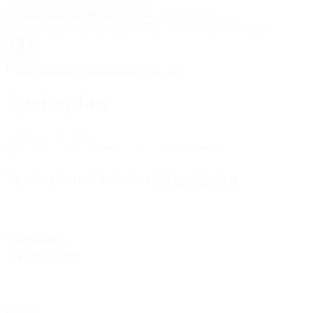
Leichte Sprache
Einstellungen zur Barrierefreiheit
English
Español
Speiseplan
Service
Speiseplan
Speiseplan für unser
Schulbistro
Montag,
15.06.2026
BVE25